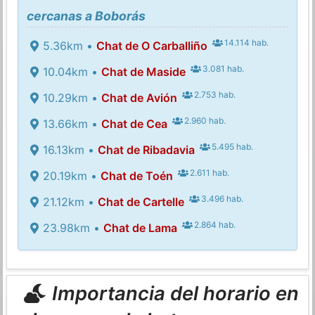
cercanas a Boborás
14.114 hab.
5.36km •
Chat de O Carballiño
3.081 hab.
10.04km •
Chat de Maside
2.753 hab.
10.29km •
Chat de Avión
2.960 hab.
13.66km •
Chat de Cea
5.495 hab.
16.13km •
Chat de Ribadavia
2.611 hab.
20.19km •
Chat de Toén
3.496 hab.
21.12km •
Chat de Cartelle
2.864 hab.
23.98km •
Chat de Lama
Importancia del horario en