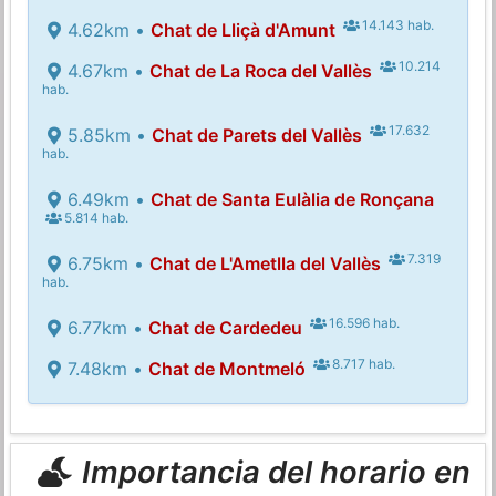
14.143 hab.
4.62km •
Chat de Lliçà d'Amunt
10.214
4.67km •
Chat de La Roca del Vallès
hab.
17.632
5.85km •
Chat de Parets del Vallès
hab.
6.49km •
Chat de Santa Eulàlia de Ronçana
5.814 hab.
7.319
6.75km •
Chat de L'Ametlla del Vallès
hab.
16.596 hab.
6.77km •
Chat de Cardedeu
8.717 hab.
7.48km •
Chat de Montmeló
Importancia del horario en