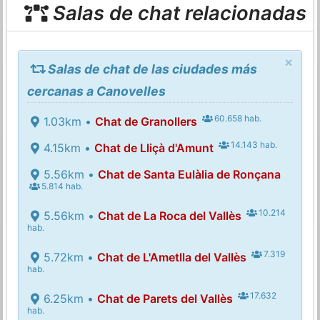
Salas de chat relacionadas
×
Salas de chat de las ciudades más
cercanas a Canovelles
60.658 hab.
1.03km •
Chat de Granollers
14.143 hab.
4.15km •
Chat de Lliçà d'Amunt
5.56km •
Chat de Santa Eulàlia de Ronçana
5.814 hab.
10.214
5.56km •
Chat de La Roca del Vallès
hab.
7.319
5.72km •
Chat de L'Ametlla del Vallès
hab.
17.632
6.25km •
Chat de Parets del Vallès
hab.