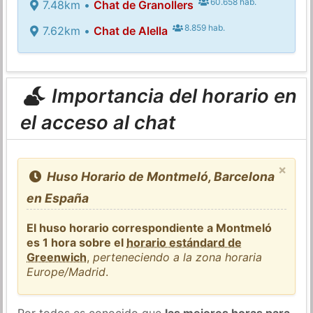
60.658 hab.
7.48km •
Chat de Granollers
8.859 hab.
7.62km •
Chat de Alella
Importancia del horario en
el acceso al chat
×
Huso Horario de Montmeló, Barcelona
en España
El huso horario correspondiente a Montmeló
es 1 hora sobre el
horario estándard de
Greenwich
,
perteneciendo a la zona horaria
Europe/Madrid
.
Por todos es conocido que
las mejores horas para