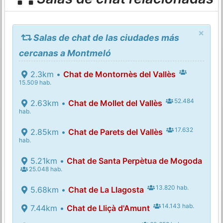
×
Salas de chat de las ciudades más
cercanas a Montmeló
2.3km •
Chat de Montornès del Vallès
15.509 hab.
52.484
2.63km •
Chat de Mollet del Vallès
hab.
17.632
2.85km •
Chat de Parets del Vallès
hab.
5.21km •
Chat de Santa Perpètua de Mogoda
25.048 hab.
13.820 hab.
5.68km •
Chat de La Llagosta
14.143 hab.
7.44km •
Chat de Lliçà d'Amunt