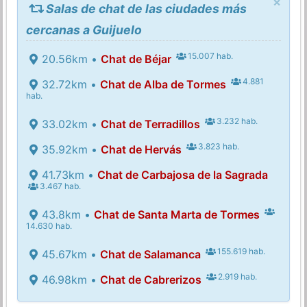
×
Salas de chat de las ciudades más
cercanas a Guijuelo
15.007 hab.
20.56km •
Chat de Béjar
4.881
32.72km •
Chat de Alba de Tormes
hab.
3.232 hab.
33.02km •
Chat de Terradillos
3.823 hab.
35.92km •
Chat de Hervás
41.73km •
Chat de Carbajosa de la Sagrada
3.467 hab.
43.8km •
Chat de Santa Marta de Tormes
14.630 hab.
155.619 hab.
45.67km •
Chat de Salamanca
2.919 hab.
46.98km •
Chat de Cabrerizos