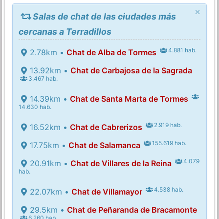
×
Salas de chat de las ciudades más
cercanas a Terradillos
4.881 hab.
2.78km •
Chat de Alba de Tormes
13.92km •
Chat de Carbajosa de la Sagrada
3.467 hab.
14.39km •
Chat de Santa Marta de Tormes
14.630 hab.
2.919 hab.
16.52km •
Chat de Cabrerizos
155.619 hab.
17.75km •
Chat de Salamanca
4.079
20.91km •
Chat de Villares de la Reina
hab.
4.538 hab.
22.07km •
Chat de Villamayor
29.5km •
Chat de Peñaranda de Bracamonte
6.260 hab.