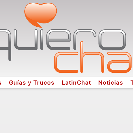
s
Guías y Trucos
LatinChat
Noticias