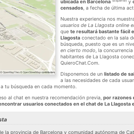
(
España
)
ubicada en Barcelona
y
censados
, a fecha de última ac
Nuestra experiencia nos muestr
usuarios de La Llagosta online e
que
te resultará bastante fácil
Llagosta
conectado en la sala d
búsqueda, puesto que es un nivel
en cierto modo
, la concurrencia
habitantes de La Llagosta conec
QuieroChat.Com.
Disponemos de un
listado de sa
a las necesidades de cada usuar
a a tu búsqueda en cada momento.
eso al chat en nuestra recomendación previa,
por razones 
encontrar usuarios conectados en el chat de La Llagost
sta
de la provincia de Barcelona y comunidad autónoma de Cat