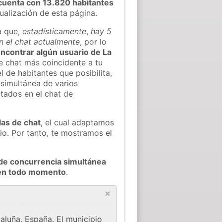
cuenta con 13.820 habitantes
tualización de esta página.
a que,
estadísticamente
,
hay 5
n el chat actualmente
, por lo
 encontrar algún usuario de La
e chat más coincidente a tu
 de habitantes que posibilita,
 simultánea de varios
tados en el chat de
las de chat
, el cual adaptamos
io. Por tanto, te mostramos el
de concurrencia simultánea
a en todo momento
.
×
aluña, España. El municipio