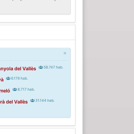
×
58.747 hab.
nyola del Vallès
6.176 hab.
yà
8.717 hab.
meló
31.144 hab.
rà del Vallès