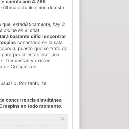
)
y
cuenta con 4.786
e última actualización de esta
a que,
estadísticamente
,
hay 3
s online en el chat
tará bastante difícil encontrar
respìns
conectado en la sala
squeda, puesto que se trata de
, para poder establecer una
si frecuentan y existen
ia de Crespìns en
usuario. Por tanto, te
de concurrencia simultánea
e Crespìns en todo momento
.
×