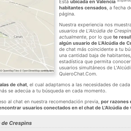
(
España
Está
ubicada en Valencia
habitantes censados
, a fecha d
página.
Nuestra experiencia nos muestr
usuarios de L'Alcúdia de Crespìn
actualmente
, por lo que
te resul
algún usuario de L'Alcúdia de C
de chat más coincidente a tu bú
una cantidad baja de habitantes
estadística que permita conocer 
usuarios simultáneos de L'Alcúd
QuieroChat.Com.
salas de chat
, el cual adaptamos a las necesidades de cada 
 más se adecúa a tu búsqueda en cada momento.
eso al chat en nuestra recomendación previa,
por razones 
encontrar usuarios conectados en el chat de L'Alcúdia d
a de Crespìns