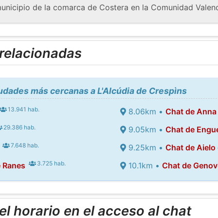
municipio de la comarca de Costera en la Comunidad Valen
 relacionadas
iudades más cercanas a L'Alcúdia de Crespìns
13.941 hab.
8.06km •
Chat de Anna
29.386 hab.
9.05km •
Chat de Engu
7.648 hab.
9.25km •
Chat de Aielo 
3.725 hab.
e Ranes
10.1km •
Chat de Genov
l horario en el acceso al chat