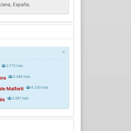
ciana, España.
×
2.775 hab.
5.484 hab.
era
4.320 hab.
de Malferit
2.567 hab.
és