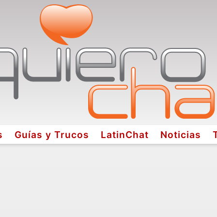
s
Guías y Trucos
LatinChat
Noticias