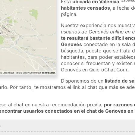
(
España
Está
ubicada en Valencia
habitantes censados
, a fecha d
página.
Nuestra experiencia nos muestr
usuarios de Genovés online en e
te resultará bastante difícil en
Genovés
conectado en la sala d
búsqueda, puesto que se trata d
habitantes, para poder establec
conocer si frecuentan y existen
Genovés en QuieroChat.Com.
Disponemos de un
listado de sa
rio. Por tanto, te mostramos el link al chat que más se a
eso al chat en nuestra recomendación previa,
por razones 
encontrar usuarios conectados en el chat de Genovés e
s