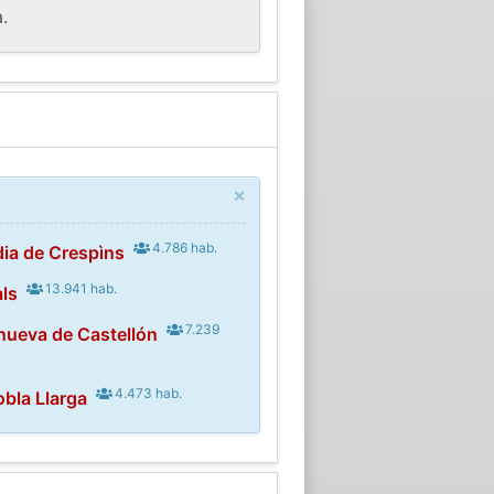
.
×
4.786 hab.
dia de Crespìns
13.941 hab.
ls
7.239
anueva de Castellón
4.473 hab.
obla Llarga