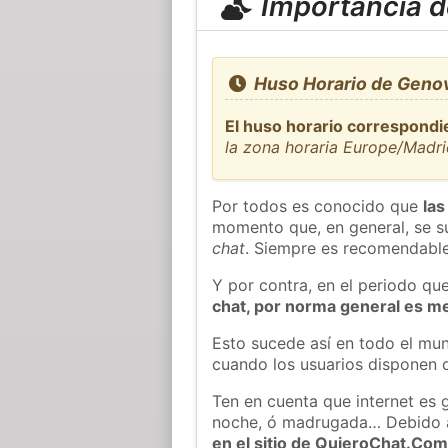
Importancia de
Huso Horario de Genov
El huso horario correspondi
la zona horaria Europe/Madr
Por todos es conocido que
las
momento que, en general, se su
chat
. Siempre es recomendable
Y por contra, en el periodo qu
chat, por norma general es m
Esto sucede así en todo el mun
cuando los usuarios disponen d
Ten en cuenta que internet es 
noche, ó madrugada… Debido 
en el sitio de QuieroChat.Co