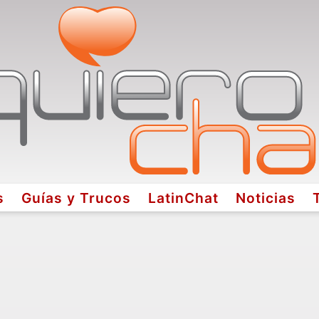
s
Guías y Trucos
LatinChat
Noticias