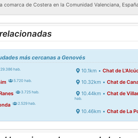
la comarca de Costera en la Comunidad Valenciana, España
 relacionadas
ciudades más cercanas a Genovés
29.386 hab.
10.1km •
Chat de L'Alcú
5.720 hab.
nim
10.32km •
Chat de Cana
3.725 hab.
 Ranes
10.44km •
Chat de Vill
hab.
2.529 hab.
onda
10.46km •
Chat de La P