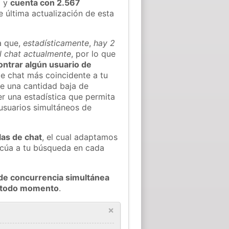
)
y
cuenta con 2.567
e última actualización de esta
a que,
estadísticamente
,
hay 2
l chat actualmente
, por lo que
contrar algún usuario de
e chat más coincidente a tu
e una cantidad baja de
er una estadística que permita
 usuarios simultáneos de
las de chat
, el cual adaptamos
decúa a tu búsqueda en cada
de concurrencia simultánea
n todo momento
.
×