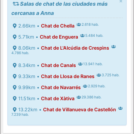
×
Salas de chat de las ciudades más
cercanas a Anna
2.618 hab.
2.66km •
Chat de Chella
5.484 hab.
5.71km •
Chat de Enguera
8.06km •
Chat de L'Alcúdia de Crespìns
4.786 hab.
13.941 hab.
8.34km •
Chat de Canals
3.725 hab.
9.33km •
Chat de Llosa de Ranes
2.929 hab.
9.99km •
Chat de Navarrés
29.386 hab.
11.51km •
Chat de Xàtiva
13.22km •
Chat de Villanueva de Castellón
7.239 hab.