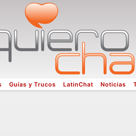
s
Guías y Trucos
LatinChat
Noticias