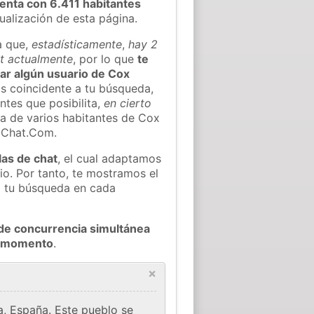
enta con 6.411 habitantes
tualización de esta página.
a que,
estadísticamente
,
hay 2
at actualmente
, por lo que
te
rar algún usuario de Cox
s coincidente a tu búsqueda,
ntes que posibilita,
en cierto
ea de varios habitantes de Cox
oChat.Com.
las de chat
, el cual adaptamos
io. Por tanto, te mostramos el
a tu búsqueda en cada
de concurrencia simultánea
do momento
.
×
, España. Este pueblo se