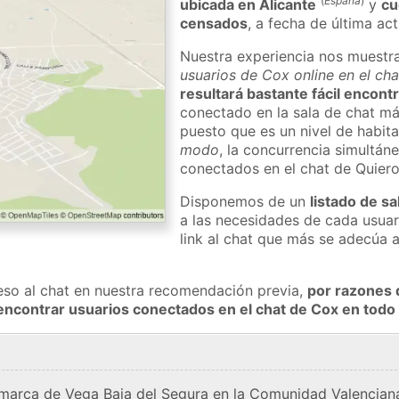
(
España
)
ubicada en Alicante
y
cu
censados
, a fecha de última ac
Nuestra experiencia nos muestr
usuarios de Cox online en el ch
resultará bastante fácil encont
conectado en la sala de chat má
puesto que es un nivel de habita
modo
, la concurrencia simultán
conectados en el chat de Quier
Disponemos de un
listado de sa
a las necesidades de cada usuar
link al chat que más se adecúa 
eso al chat en nuestra recomendación previa,
por razones 
encontrar usuarios conectados en el chat de Cox en to
omarca de Vega Baja del Segura en la Comunidad Valenciana