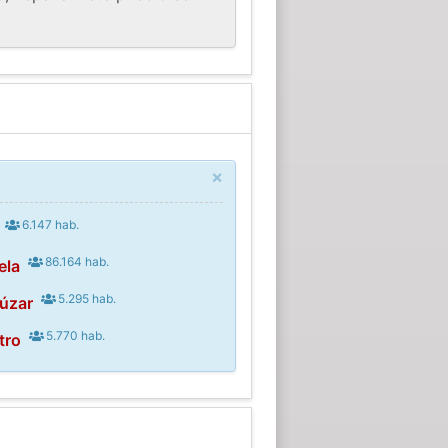
×
6.147 hab.
86.164 hab.
ela
5.295 hab.
júzar
5.770 hab.
tro