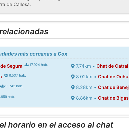
rra de Callosa.
 relacionadas
iudades más cercanas a Cox
17.924 hab.
 de Segura
7.74km •
Chat de Catral
6.507 hab.
n
8.02km •
Chat de Orihu
11.745 hab.
8.28km •
Chat de Bene
.659 hab.
8.86km •
Chat de Bigas
l horario en el acceso al chat