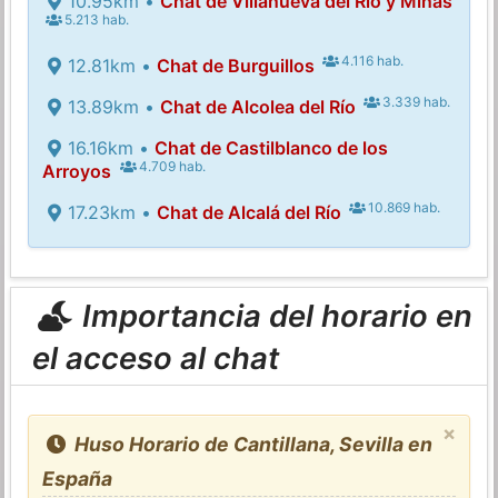
10.95km •
Chat de Villanueva del Río y Minas
5.213 hab.
4.116 hab.
12.81km •
Chat de Burguillos
3.339 hab.
13.89km •
Chat de Alcolea del Río
16.16km •
Chat de Castilblanco de los
4.709 hab.
Arroyos
10.869 hab.
17.23km •
Chat de Alcalá del Río
Importancia del horario en
el acceso al chat
×
Huso Horario de Cantillana, Sevilla en
España