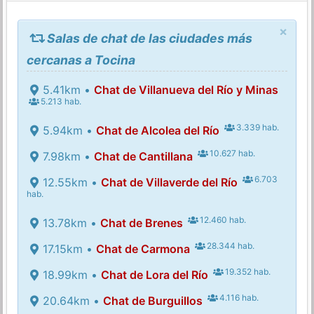
×
Salas de chat de las ciudades más
cercanas a Tocina
5.41km •
Chat de Villanueva del Río y Minas
5.213 hab.
3.339 hab.
5.94km •
Chat de Alcolea del Río
10.627 hab.
7.98km •
Chat de Cantillana
6.703
12.55km •
Chat de Villaverde del Río
hab.
12.460 hab.
13.78km •
Chat de Brenes
28.344 hab.
17.15km •
Chat de Carmona
19.352 hab.
18.99km •
Chat de Lora del Río
4.116 hab.
20.64km •
Chat de Burguillos