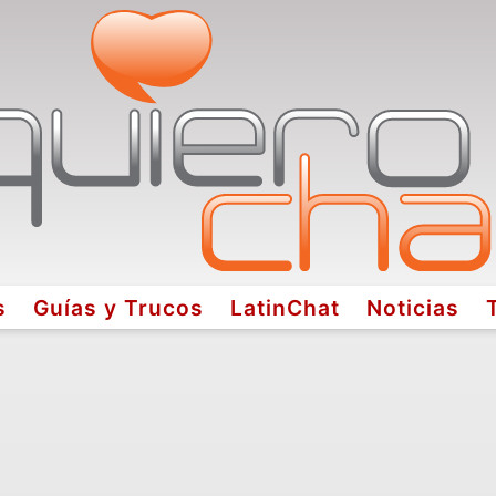
s
Guías y Trucos
LatinChat
Noticias