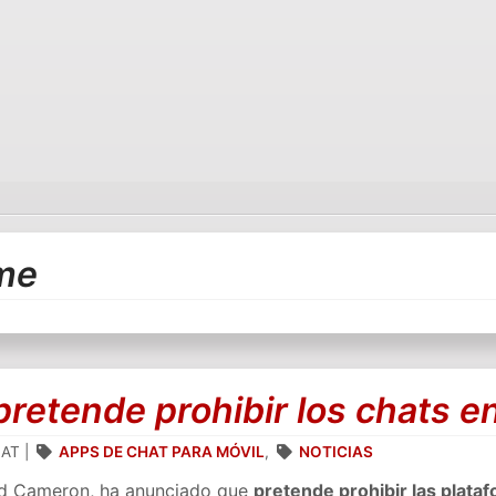
me
retende prohibir los chats e
AT
|
APPS DE CHAT PARA MÓVIL
,
NOTICIAS
avid Cameron, ha anunciado que
pretende prohibir las plata