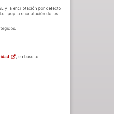
L y la encriptación por defecto
ollipop la encriptación de los
otegidos.
uridad
, en base a: