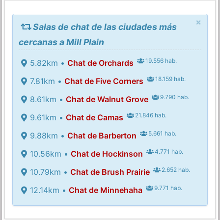
×
Salas de chat de las ciudades más
cercanas a Mill Plain
19.556 hab.
5.82km •
Chat de Orchards
18.159 hab.
7.81km •
Chat de Five Corners
9.790 hab.
8.61km •
Chat de Walnut Grove
21.846 hab.
9.61km •
Chat de Camas
5.661 hab.
9.88km •
Chat de Barberton
4.771 hab.
10.56km •
Chat de Hockinson
2.652 hab.
10.79km •
Chat de Brush Prairie
9.771 hab.
12.14km •
Chat de Minnehaha