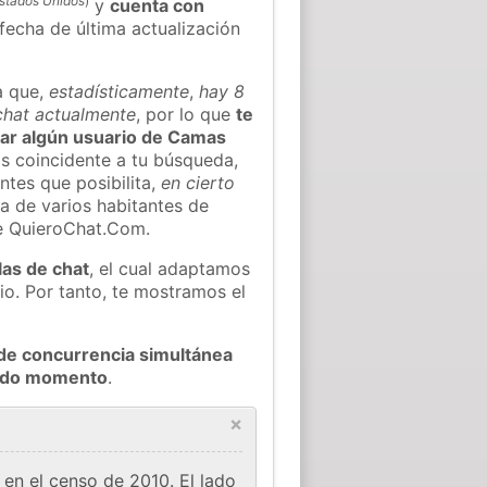
stados Unidos
)
y
cuenta con
 fecha de última actualización
a que,
estadísticamente
,
hay 8
chat actualmente
, por lo que
te
trar algún usuario de Camas
s coincidente a tu búsqueda,
ntes que posibilita,
en cierto
ea de varios habitantes de
e QuieroChat.Com.
las de chat
, el cual adaptamos
io. Por tanto, te mostramos el
de concurrencia simultánea
todo momento
.
×
en el censo de 2010. El lado