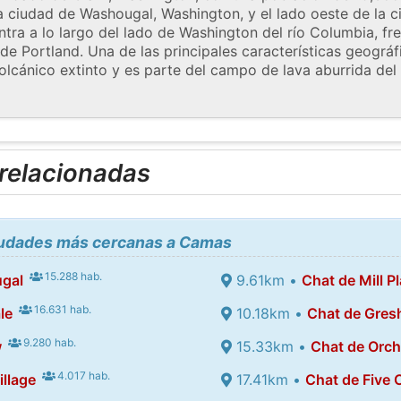
la ciudad de Washougal, Washington, y el lado oeste de la 
ra a lo largo del lado de Washington del río Columbia, fre
de Portland. Una de las principales características geográf
 volcánico extinto y es parte del campo de lava aburrida de
 relacionadas
ciudades más cercanas a Camas
15.288 hab.
gal
9.61km •
Chat de Mill Pl
16.631 hab.
le
10.18km •
Chat de Gre
9.280 hab.
w
15.33km •
Chat de Orc
4.017 hab.
llage
17.41km •
Chat de Five 