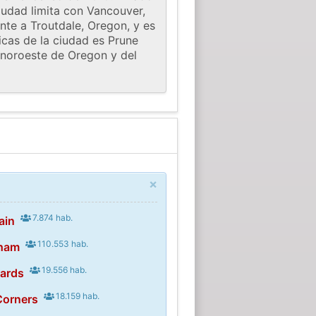
ciudad limita con Vancouver,
nte a Troutdale, Oregon, y es
icas de la ciudad es Prune
l noroeste de Oregon y del
×
7.874 hab.
ain
110.553 hab.
sham
19.556 hab.
hards
18.159 hab.
Corners