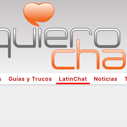
s
Guías y Trucos
LatinChat
Noticias