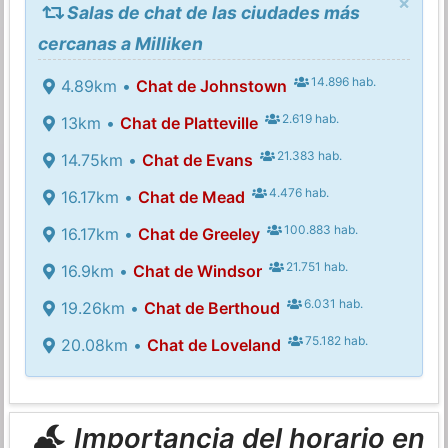
×
Salas de chat de las ciudades más
cercanas a Milliken
14.896 hab.
4.89km •
Chat de Johnstown
2.619 hab.
13km •
Chat de Platteville
21.383 hab.
14.75km •
Chat de Evans
4.476 hab.
16.17km •
Chat de Mead
100.883 hab.
16.17km •
Chat de Greeley
21.751 hab.
16.9km •
Chat de Windsor
6.031 hab.
19.26km •
Chat de Berthoud
75.182 hab.
20.08km •
Chat de Loveland
Importancia del horario en