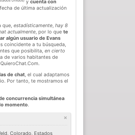
stados Unidos
)
y
cuenta con
 fecha de última actualización
a que,
estadísticamente
,
hay 8
chat actualmente
, por lo que
te
rar algún usuario de Evans
s coincidente a tu búsqueda,
ntes que posibilita,
en cierto
ea de varios habitantes de
e QuieroChat.Com.
las de chat
, el cual adaptamos
io. Por tanto, te mostramos el
de concurrencia simultánea
todo momento
.
×
eld, Colorado, Estados