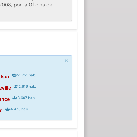
2008, por la Oficina del
×
21.751 hab.
dsor
2.619 hab.
ville
3.697 hab.
ance
4.476 hab.
ad