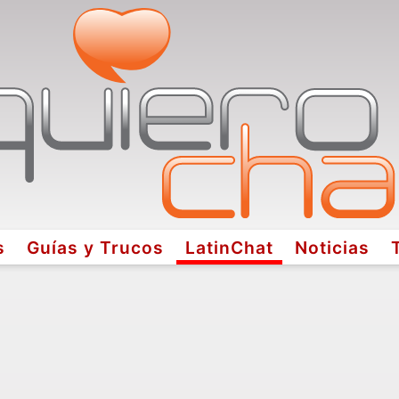
s
Guías y Trucos
LatinChat
Noticias