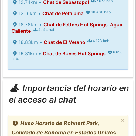
7.678 hab.
12.74km •
Chat de Sebastopol
60.438 hab.
13.16km •
Chat de Petaluma
18.78km •
Chat de Fetters Hot Springs-Agua
4.144 hab.
Caliente
4.123 hab.
18.83km •
Chat de El Verano
6.656
19.31km •
Chat de Boyes Hot Springs
hab.
Importancia del horario en
el acceso al chat
×
Huso Horario de Rohnert Park,
Condado de Sonoma en Estados Unidos