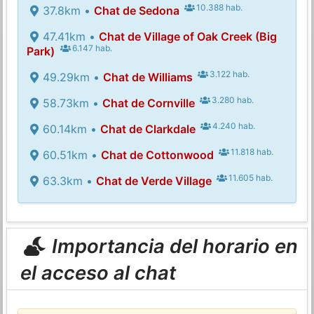
10.388 hab.
37.8km •
Chat de Sedona
47.41km •
Chat de Village of Oak Creek (Big
6.147 hab.
Park)
3.122 hab.
49.29km •
Chat de Williams
3.280 hab.
58.73km •
Chat de Cornville
4.240 hab.
60.14km •
Chat de Clarkdale
11.818 hab.
60.51km •
Chat de Cottonwood
11.605 hab.
63.3km •
Chat de Verde Village
Importancia del horario en
el acceso al chat