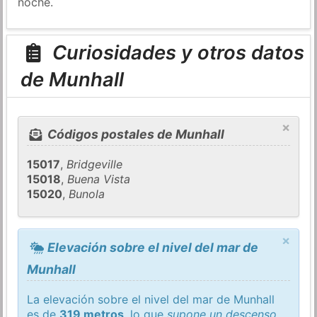
noche.
Curiosidades y otros datos
de Munhall
×
Códigos postales de Munhall
15017
,
Bridgeville
15018
,
Buena Vista
15020
,
Bunola
×
Elevación sobre el nivel del mar de
Munhall
La elevación sobre el nivel del mar de Munhall
es de
319 metros
, lo que
supone un descenso