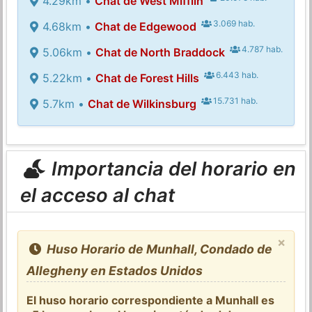
4.29km •
Chat de West Mifflin
3.069 hab.
4.68km •
Chat de Edgewood
4.787 hab.
5.06km •
Chat de North Braddock
6.443 hab.
5.22km •
Chat de Forest Hills
15.731 hab.
5.7km •
Chat de Wilkinsburg
Importancia del horario en
el acceso al chat
×
Huso Horario de Munhall, Condado de
Allegheny en Estados Unidos
El huso horario correspondiente a Munhall es