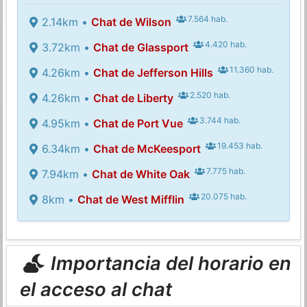
7.564 hab.
2.14km •
Chat de Wilson
4.420 hab.
3.72km •
Chat de Glassport
11.360 hab.
4.26km •
Chat de Jefferson Hills
2.520 hab.
4.26km •
Chat de Liberty
3.744 hab.
4.95km •
Chat de Port Vue
19.453 hab.
6.34km •
Chat de McKeesport
7.775 hab.
7.94km •
Chat de White Oak
20.075 hab.
8km •
Chat de West Mifflin
Importancia del horario en
el acceso al chat