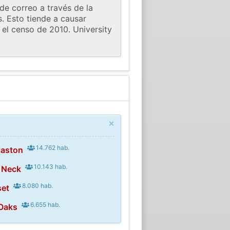
de correo a través de la
. Esto tiende a causar
el censo de 2010. University
×
14.762 hab.
laston
10.143 hab.
 Neck
8.080 hab.
set
6.655 hab.
 Oaks