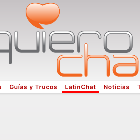
s
Guías y Trucos
LatinChat
Noticias