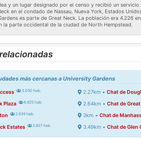
ea y un lugar designado por el censo y recibió un servicio 
Neck en el condado de Nassau, Nueva York, Estados Unidos
Gardens es parte de Great Neck. La población era 4.226 en 
 la parte occidental de la ciudad de North Hempstead.
 relacionadas
iudades más cercanas a University Gardens
3.050 hab.
uccess
2.27km •
Chat de Doug
6.925 hab.
k Plaza
2.64km •
Chat de Great
2.639 hab.
ton
3km •
Chat de Manhas
2.827 hab.
ck Estates
3.49km •
Chat de Glen