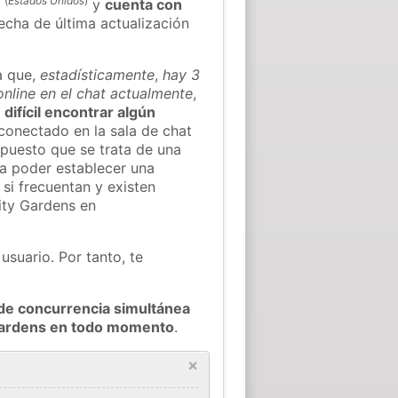
(
Estados Unidos
)
u
y
cuenta con
fecha de última actualización
a que,
estadísticamente
,
hay 3
online en el chat actualmente
,
 difícil encontrar algún
conectado en la sala de chat
puesto que se trata de una
ra poder establecer una
si frecuentan y existen
ity Gardens en
usuario. Por tanto, te
de concurrencia simultánea
 Gardens en todo momento
.
×