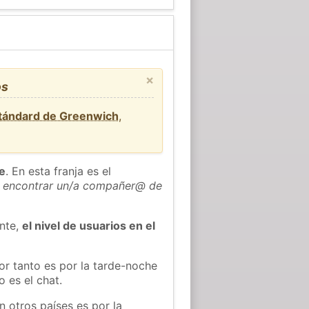
×
os
stándard de Greenwich
,
he
. En esta franja es el
 encontrar un/a compañer@ de
ente,
el nivel de usuarios en el
or tanto es por la tarde-noche
 es el chat.
n otros países es por la