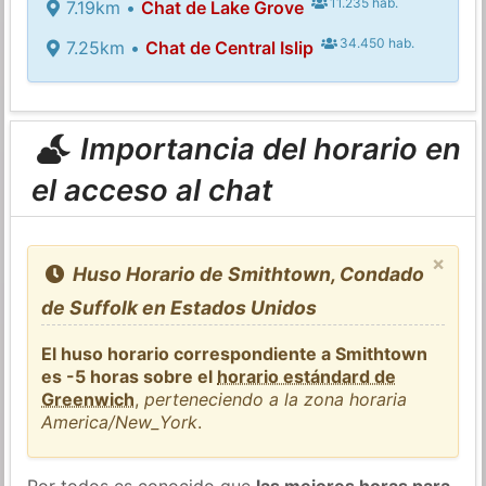
11.235 hab.
7.19km •
Chat de Lake Grove
34.450 hab.
7.25km •
Chat de Central Islip
Importancia del horario en
el acceso al chat
×
Huso Horario de Smithtown, Condado
de Suffolk en Estados Unidos
El huso horario correspondiente a Smithtown
es -5 horas sobre el
horario estándard de
Greenwich
,
perteneciendo a la zona horaria
America/New_York
.
Por todos es conocido que
las mejores horas para