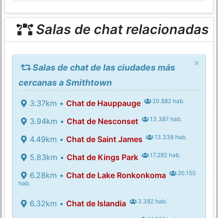
Salas de chat relacionadas
×
Salas de chat de las ciudades más
cercanas a Smithtown
20.882 hab.
3.37km •
Chat de Hauppauge
13.387 hab.
3.94km •
Chat de Nesconset
13.338 hab.
4.49km •
Chat de Saint James
17.282 hab.
5.83km •
Chat de Kings Park
20.155
6.28km •
Chat de Lake Ronkonkoma
hab.
3.382 hab.
6.32km •
Chat de Islandia