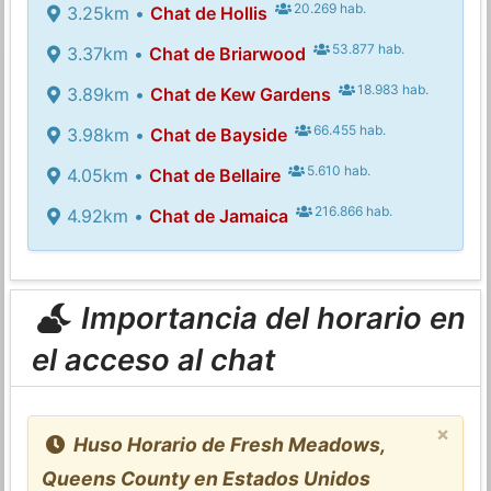
20.269 hab.
3.25km •
Chat de Hollis
53.877 hab.
3.37km •
Chat de Briarwood
18.983 hab.
3.89km •
Chat de Kew Gardens
66.455 hab.
3.98km •
Chat de Bayside
5.610 hab.
4.05km •
Chat de Bellaire
216.866 hab.
4.92km •
Chat de Jamaica
Importancia del horario en
el acceso al chat
×
Huso Horario de Fresh Meadows,
Queens County en Estados Unidos