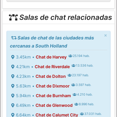
Salas de chat relacionadas
×
Salas de chat de las ciudades más
cercanas a South Holland
25.194 hab.
3.45km •
Chat de Harvey
13.536 hab.
4.21km •
Chat de Riverdale
23.197 hab.
4.23km •
Chat de Dolton
3.597 hab.
5.63km •
Chat de Dixmoor
4.210 hab.
5.94km •
Chat de Burnham
8.996 hab.
6.49km •
Chat de Glenwood
37.031 hab.
6.64km •
Chat de Calumet City