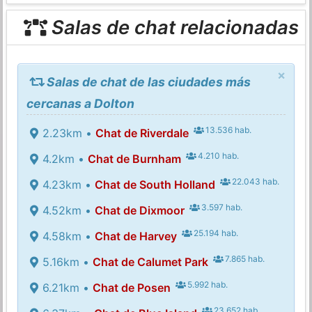
Salas de chat relacionadas
×
Salas de chat de las ciudades más
cercanas a Dolton
13.536 hab.
2.23km •
Chat de Riverdale
4.210 hab.
4.2km •
Chat de Burnham
22.043 hab.
4.23km •
Chat de South Holland
3.597 hab.
4.52km •
Chat de Dixmoor
25.194 hab.
4.58km •
Chat de Harvey
7.865 hab.
5.16km •
Chat de Calumet Park
5.992 hab.
6.21km •
Chat de Posen
23.652 hab.