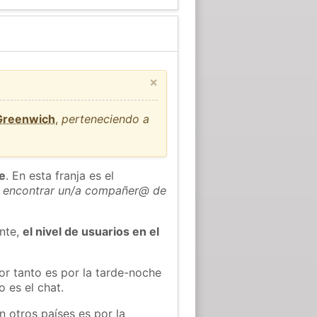
×
 Greenwich
,
perteneciendo a
he
. En esta franja es el
 encontrar un/a compañer@ de
ente,
el nivel de usuarios en el
or tanto es por la tarde-noche
 es el chat.
n otros países es por la