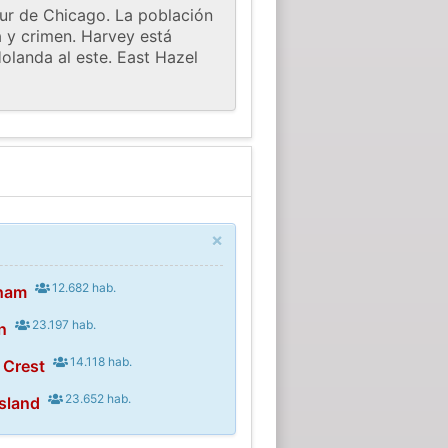
sur de Chicago. La población
a y crimen. Harvey está
olanda al este. East Hazel
×
12.682 hab.
kham
23.197 hab.
n
14.118 hab.
 Crest
23.652 hab.
Island