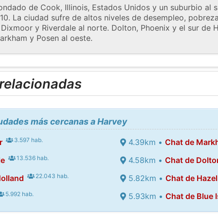
ondado de Cook, Illinois, Estados Unidos y un suburbio al 
10. La ciudad sufre de altos niveles de desempleo, pobrez
Dixmoor y Riverdale al norte. Dolton, Phoenix y el sur de H
Markham y Posen al oeste.
 relacionadas
iudades más cercanas a Harvey
3.597 hab.
r
4.39km •
Chat de Mar
13.536 hab.
le
4.58km •
Chat de Dolto
22.043 hab.
olland
5.82km •
Chat de Hazel
5.992 hab.
5.93km •
Chat de Blue 