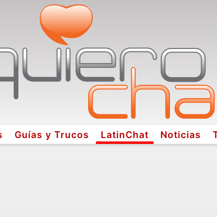
s
Guías y Trucos
LatinChat
Noticias