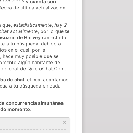
stados Unidos
)
y
cuenta con
 fecha de última actualización
a que,
estadísticamente
,
hay 2
 chat actualmente
, por lo que
te
 usuario de Harvey
conectado
nte a tu búsqueda, debido a
os en el cual, por la
, hace muy posible que se
omento algún habitante de
l del chat de QuieroChat.Com.
las de chat
, el cual adaptamos
decúa a tu búsqueda en cada
de concurrencia simultánea
 todo momento
.
×