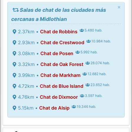
×
Salas de chat de las ciudades más
cercanas a Midlothian
5.480 hab.
2.37km •
Chat de Robbins
10.984 hab.
2.93km •
Chat de Crestwood
5.992 hab.
3.08km •
Chat de Posen
28.074 hab.
3.32km •
Chat de Oak Forest
12.682 hab.
3.99km •
Chat de Markham
23.652 hab.
4.72km •
Chat de Blue Island
3.597 hab.
4.76km •
Chat de Dixmoor
19.346 hab.
5.15km •
Chat de Alsip