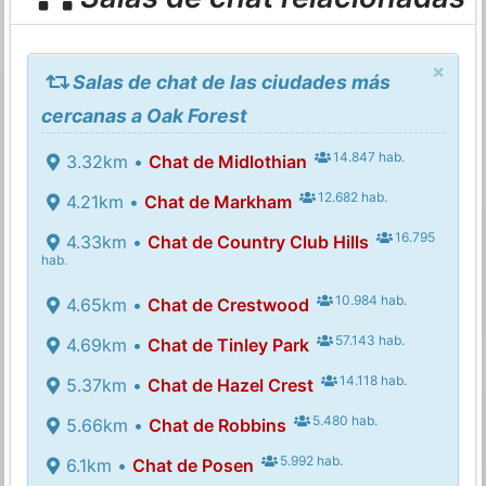
×
Salas de chat de las ciudades más
cercanas a Oak Forest
14.847 hab.
3.32km •
Chat de Midlothian
12.682 hab.
4.21km •
Chat de Markham
16.795
4.33km •
Chat de Country Club Hills
hab.
10.984 hab.
4.65km •
Chat de Crestwood
57.143 hab.
4.69km •
Chat de Tinley Park
14.118 hab.
5.37km •
Chat de Hazel Crest
5.480 hab.
5.66km •
Chat de Robbins
5.992 hab.
6.1km •
Chat de Posen