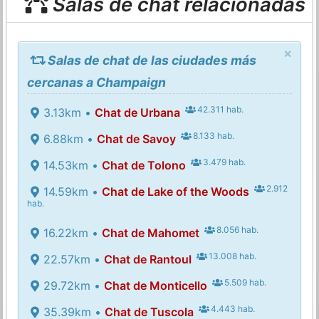
Salas de chat relacionadas
×
Salas de chat de las ciudades más
cercanas a Champaign
42.311 hab.
3.13km •
Chat de Urbana
8.133 hab.
6.88km •
Chat de Savoy
3.479 hab.
14.53km •
Chat de Tolono
2.912
14.59km •
Chat de Lake of the Woods
hab.
8.056 hab.
16.22km •
Chat de Mahomet
13.008 hab.
22.57km •
Chat de Rantoul
5.509 hab.
29.72km •
Chat de Monticello
4.443 hab.
35.39km •
Chat de Tuscola