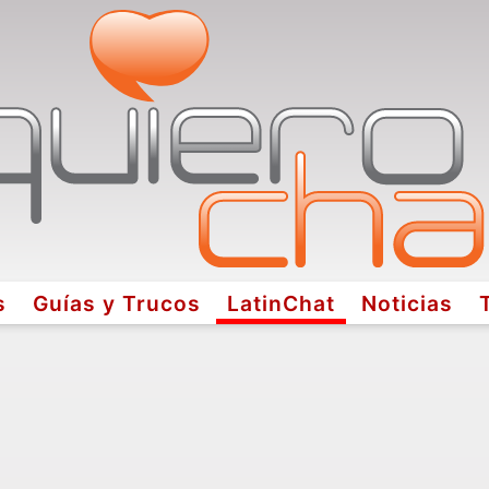
s
Guías y Trucos
LatinChat
Noticias