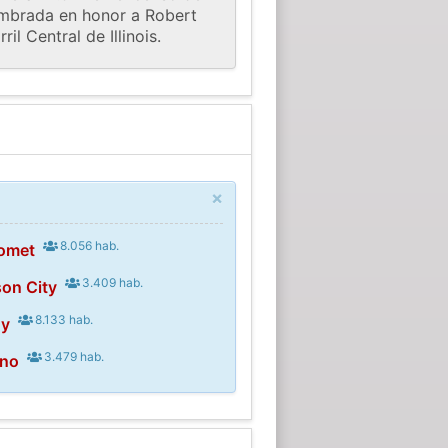
ombrada en honor a Robert
l Central de Illinois.
×
8.056 hab.
omet
3.409 hab.
son City
8.133 hab.
oy
3.479 hab.
ono