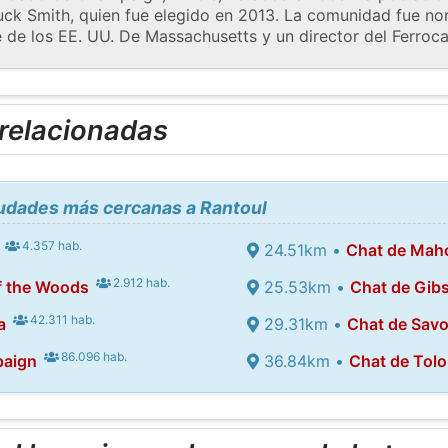
huck Smith, quien fue elegido en 2013. La comunidad fue n
 de los EE. UU. De Massachusetts y un director del Ferrocarri
 relacionadas
iudades más cercanas a Rantoul
4.357 hab.
24.51km •
Chat de Mah
2.912 hab.
f the Woods
25.53km •
Chat de Gib
42.311 hab.
a
29.31km •
Chat de Sav
86.096 hab.
paign
36.84km •
Chat de Tol