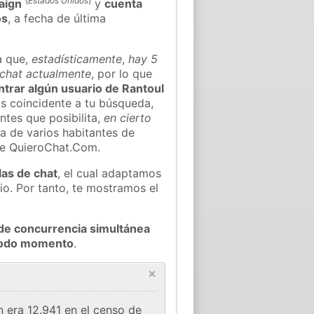
(
Estados Unidos
)
aign
y
cuenta
os
, a fecha de última
a que,
estadísticamente
,
hay 5
 chat actualmente
, por lo que
ontrar algún usuario de Rantoul
s coincidente a tu búsqueda,
ntes que posibilita,
en cierto
ea de varios habitantes de
de QuieroChat.Com.
las de chat
, el cual adaptamos
io. Por tanto, te mostramos el
de concurrencia simultánea
 todo momento
.
×
n era 12.941 en el censo de