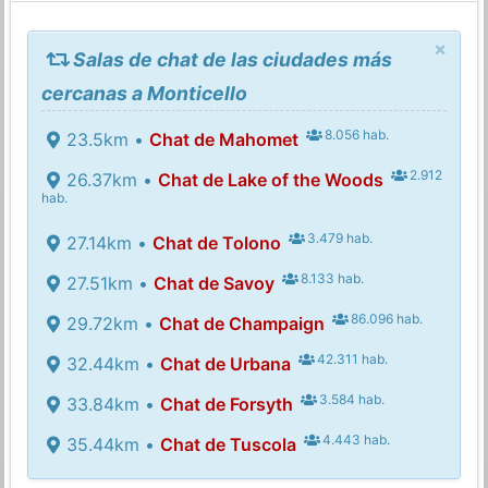
×
Salas de chat de las ciudades más
cercanas a Monticello
8.056 hab.
23.5km •
Chat de Mahomet
2.912
26.37km •
Chat de Lake of the Woods
hab.
3.479 hab.
27.14km •
Chat de Tolono
8.133 hab.
27.51km •
Chat de Savoy
86.096 hab.
29.72km •
Chat de Champaign
42.311 hab.
32.44km •
Chat de Urbana
3.584 hab.
33.84km •
Chat de Forsyth
4.443 hab.
35.44km •
Chat de Tuscola