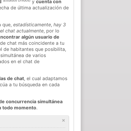
(
Estados Unidos
)
d
y
cuenta con
fecha de última actualización de
a que,
estadísticamente
,
hay 3
 el chat actualmente
, por lo
 encontrar algún usuario de
de chat más coincidente a tu
 de habitantes que posibilita,
 simultánea de varios
ados en el chat de
las de chat
, el cual adaptamos
decúa a tu búsqueda en cada
de concurrencia simultánea
 en todo momento
.
×