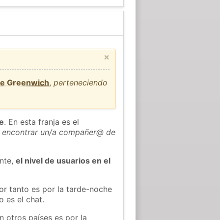
×
de Greenwich
,
perteneciendo
he
. En esta franja es el
 encontrar un/a compañer@ de
ente,
el nivel de usuarios en el
or tanto es por la tarde-noche
 es el chat.
n otros países es por la