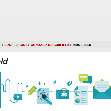
S
»
CONNECTICUT
»
CONDADO DE FAIRFIELD
»
RIDGEFIELD
eld