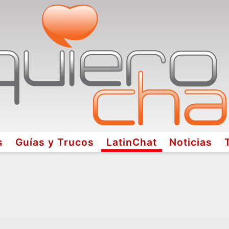
s
Guías y Trucos
LatinChat
Noticias