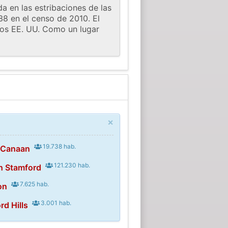
a en las estribaciones de las
8 en el censo de 2010. El
 los EE. UU. Como un lugar
×
19.738 hab.
 Canaan
121.230 hab.
h Stamford
7.625 hab.
on
3.001 hab.
rd Hills