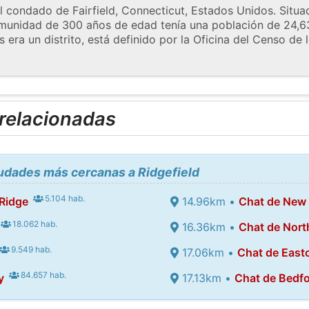
l condado de Fairfield, Connecticut, Estados Unidos. Situad
munidad de 300 años de edad tenía una población de 24,63
s era un distrito, está definido por la Oficina del Censo de
 relacionadas
iudades más cercanas a Ridgefield
5.104 hab.
Ridge
14.96km •
Chat de New
18.062 hab.
16.36km •
Chat de Nort
9.549 hab.
17.06km •
Chat de East
84.657 hab.
y
17.13km •
Chat de Bedfo