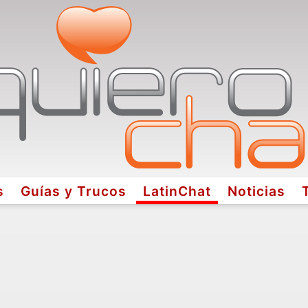
s
Guías y Trucos
LatinChat
Noticias