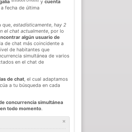
(
Estados Unidos
)
alia
y
cuenta
, a fecha de última
a que,
estadísticamente
,
hay 2
n el chat actualmente
, por lo
 encontrar algún usuario de
la de chat más coincidente a
ivel de habitantes que
oncurrencia simultánea de varios
tados en el chat de
las de chat
, el cual adaptamos
decúa a tu búsqueda en cada
de concurrencia simultánea
n en todo momento
.
×