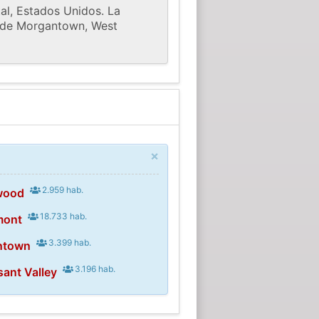
al, Estados Unidos. La
na de Morgantown, West
×
2.959 hab.
wood
18.733 hab.
mont
3.399 hab.
ntown
3.196 hab.
sant Valley