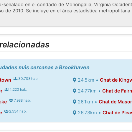
-señalado en el condado de Monongalia, Virginia Occident
nso de 2010. Se incluye en el área estadística metropolita
 relacionadas
ciudades más cercanas a Brookhaven
30.708 hab.
ntown
24.5km •
Chat de King
4.223 hab.
r
24.77km •
Chat de Fair
7.988 hab.
ake
26.1km •
Chat de Maso
2.554 hab.
e
26.73km •
Chat de Plea