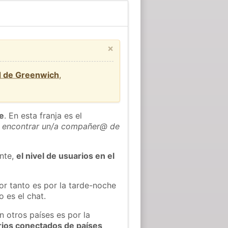
×
d de Greenwich
,
he
. En esta franja es el
 encontrar un/a compañer@ de
ente,
el nivel de usuarios en el
or tanto es por la tarde-noche
 es el chat.
n otros países es por la
rios conectados de países