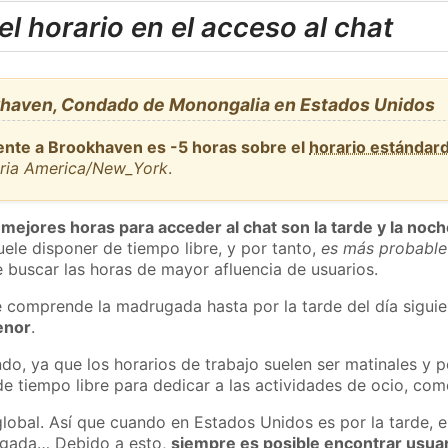
l horario en el acceso al chat
khaven, Condado de Monongalia en Estados Unidos
ente a Brookhaven es -5 horas sobre el
horario estándar
aria America/New_York
.
 mejores horas para acceder al chat son la tarde y la noc
ele disponer de tiempo libre, y por tanto,
es más probable
 buscar las horas de mayor afluencia de usuarios.
e comprende la madrugada hasta por la tarde del día sigui
enor
.
do, ya que los horarios de trabajo suelen ser matinales y p
e tiempo libre para dedicar a las actividades de ocio, como
global. Así que cuando en Estados Unidos es por la tarde, e
ugada… Debido a esto,
siempre es posible encontrar usua