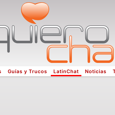
s
Guías y Trucos
LatinChat
Noticias