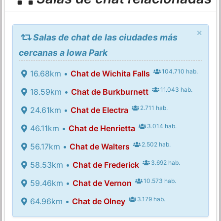
×
Salas de chat de las ciudades más
cercanas a Iowa Park
104.710 hab.
16.68km •
Chat de Wichita Falls
11.043 hab.
18.59km •
Chat de Burkburnett
2.711 hab.
24.61km •
Chat de Electra
3.014 hab.
46.11km •
Chat de Henrietta
2.502 hab.
56.17km •
Chat de Walters
3.692 hab.
58.53km •
Chat de Frederick
10.573 hab.
59.46km •
Chat de Vernon
3.179 hab.
64.96km •
Chat de Olney