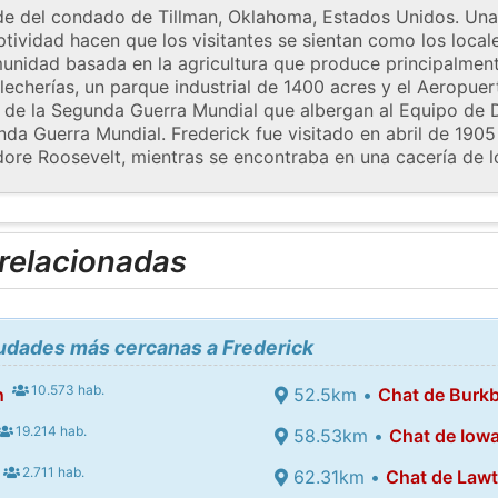
de del condado de Tillman, Oklahoma, Estados Unidos. Una
tividad hacen que los visitantes se sientan como los local
unidad basada en la agricultura que produce principalment
 lecherías, un parque industrial de 1400 acres y el Aeropue
s de la Segunda Guerra Mundial que albergan al Equipo de
da Guerra Mundial. Frederick fue visitado en abril de 1905
ore Roosevelt, mientras se encontraba en una cacería de l
 relacionadas
iudades más cercanas a Frederick
10.573 hab.
n
52.5km •
Chat de Burkb
19.214 hab.
58.53km •
Chat de Iowa
2.711 hab.
62.31km •
Chat de Law