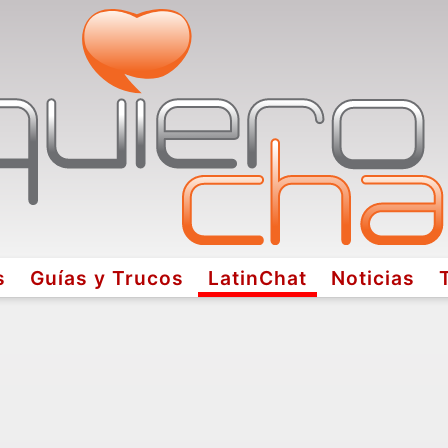
s
Guías y Trucos
LatinChat
Noticias