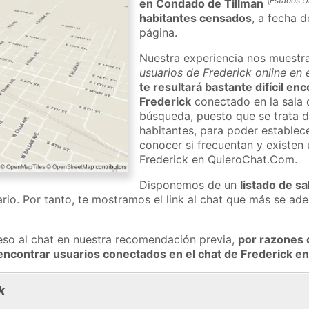
(
Estados U
en Condado de Tillman
habitantes censados
, a fecha d
página.
Nuestra experiencia nos muestr
usuarios de Frederick online en 
te resultará bastante difícil en
Frederick
conectado en la sala 
búsqueda, puesto que se trata d
habitantes, para poder establec
conocer si frecuentan y existen
Frederick en QuieroChat.Com.
Disponemos de un
listado de sa
rio. Por tanto, te mostramos el link al chat que más se a
eso al chat en nuestra recomendación previa,
por razones 
encontrar usuarios conectados en el chat de Frederick 
k