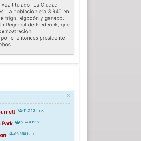
 vez titulado "La Ciudad
es. La población era 3.940 en
e trigo, algodón y ganado.
rto Regional de Frederick, que
 Demostración
 por el entonces presidente
obos.
×
11.043 hab.
urnett
6.344 hab.
 Park
96.655 hab.
ton