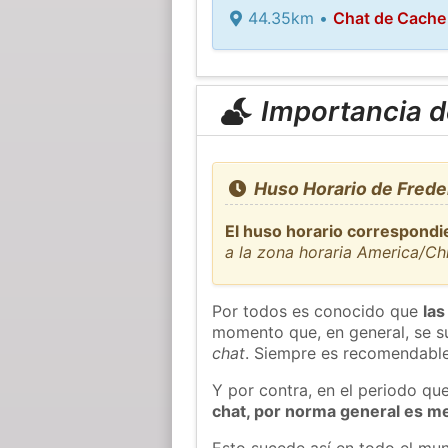
44.35km •
Chat de Cache
Importancia de
Huso Horario de Frede
El huso horario correspondi
a la zona horaria America/C
Por todos es conocido que
las
momento que, en general, se su
chat
. Siempre es recomendable
Y por contra, en el periodo qu
chat, por norma general es m
Esto sucede así en todo el mun