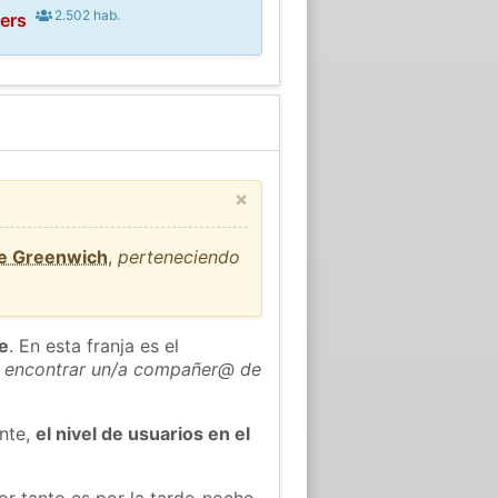
2.502 hab.
ers
×
de Greenwich
,
perteneciendo
he
. En esta franja es el
 encontrar un/a compañer@ de
ente,
el nivel de usuarios en el
or tanto es por la tarde-noche