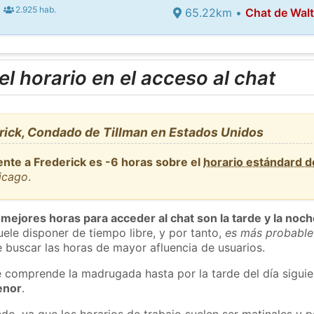
2.925 hab.
65.22km •
Chat de Walt
l horario en el acceso al chat
rick, Condado de Tillman en Estados Unidos
ente a Frederick es -6 horas sobre el
horario estándard 
hicago
.
 mejores horas para acceder al chat son la tarde y la noc
ele disponer de tiempo libre, y por tanto,
es más probable
 buscar las horas de mayor afluencia de usuarios.
e comprende la madrugada hasta por la tarde del día sigui
enor
.
do, ya que los horarios de trabajo suelen ser matinales y p