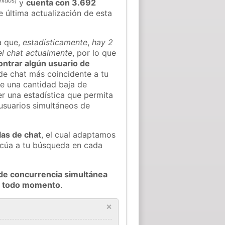
nidos
)
y
cuenta con 3.692
e última actualización de esta
a que,
estadísticamente
,
hay 2
el chat actualmente
, por lo que
contrar algún usuario de
de chat más coincidente a tu
e una cantidad baja de
er una estadística que permita
 usuarios simultáneos de
las de chat
, el cual adaptamos
decúa a tu búsqueda en cada
de concurrencia simultánea
en todo momento
.
×