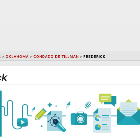
S
»
OKLAHOMA
»
CONDADO DE TILLMAN
»
FREDERICK
ck