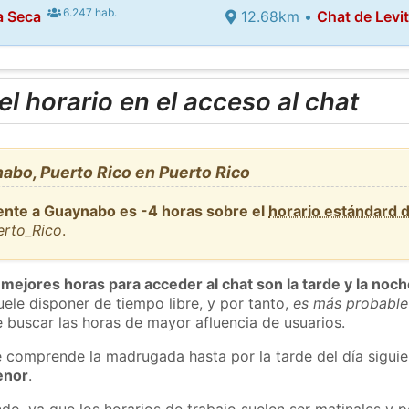
6.247 hab.
a Seca
12.68km •
Chat de Levi
l horario en el acceso al chat
abo, Puerto Rico en Puerto Rico
ente a Guaynabo es -4 horas sobre el
horario estándard 
erto_Rico
.
 mejores horas para acceder al chat son la tarde y la noc
ele disponer de tiempo libre, y por tanto,
es más probable
 buscar las horas de mayor afluencia de usuarios.
e comprende la madrugada hasta por la tarde del día sigui
enor
.
do, ya que los horarios de trabajo suelen ser matinales y p