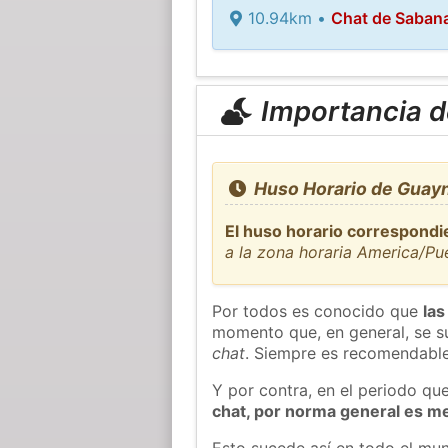
10.94km •
Chat de Saban
Importancia de
Huso Horario de Guayn
El huso horario correspondi
a la zona horaria America/Pu
Por todos es conocido que
las
momento que, en general, se su
chat
. Siempre es recomendable
Y por contra, en el periodo qu
chat, por norma general es m
Esto sucede así en todo el mun