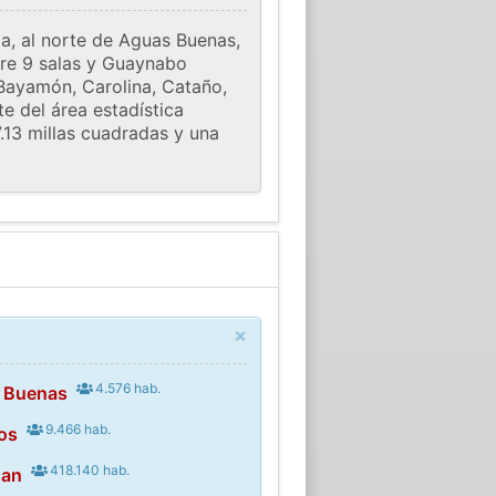
la, al norte de Aguas Buenas,
bre 9 salas y Guaynabo
 Bayamón, Carolina, Cataño,
e del área estadística
.13 millas cuadradas y una
×
4.576 hab.
 Buenas
9.466 hab.
ros
418.140 hab.
uan