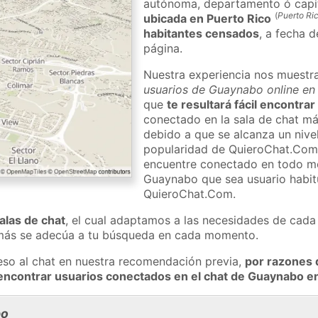
autónoma, departamento ó capit
(
Puerto Ri
ubicada en Puerto Rico
habitantes censados
, a fecha d
página.
Nuestra experiencia nos muestr
usuarios de Guaynabo online en 
que
te resultará fácil encontr
conectado en la sala de chat má
debido a que se alcanza un nivel
popularidad de QuieroChat.Com
encuentre conectado en todo m
Guaynabo que sea usuario habitu
QuieroChat.Com.
salas de chat
, el cual adaptamos a las necesidades de cada 
 más se adecúa a tu búsqueda en cada momento.
eso al chat en nuestra recomendación previa,
por razones 
encontrar usuarios conectados en el chat de Guaynabo 
bo