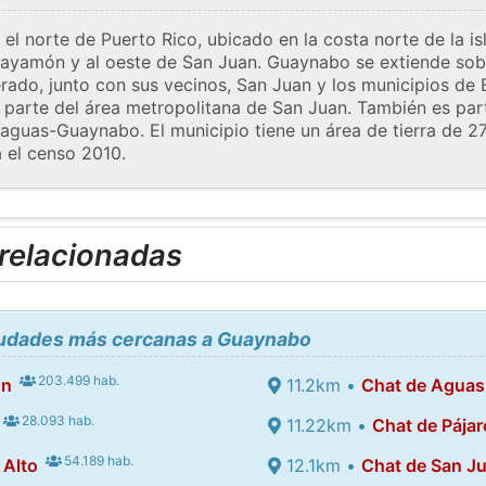
l norte de Puerto Rico, ubicado en la costa norte de la is
 Bayamón y al oeste de San Juan. Guaynabo se extiende so
ado, junto con sus vecinos, San Juan y los municipios de
o parte del área metropolitana de San Juan. También es part
guas-Guaynabo. El municipio tiene un área de tierra de 27
 el censo 2010.
 relacionadas
ciudades más cercanas a Guaynabo
203.499 hab.
ón
11.2km •
Chat de Aguas
28.093 hab.
11.22km •
Chat de Pája
54.189 hab.
 Alto
12.1km •
Chat de San J