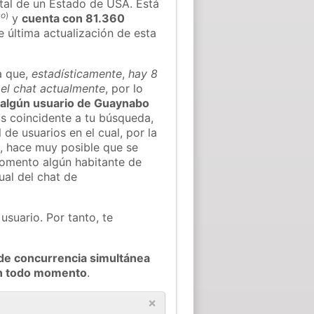
al de un Estado de USA. Está
co
)
y
cuenta con 81.360
e última actualización de esta
a que,
estadísticamente
,
hay 8
el chat actualmente
, por lo
ar algún usuario de Guaynabo
s coincidente a tu búsqueda,
 de usuarios en el cual, por la
, hace muy posible que se
omento algún habitante de
al del chat de
usuario. Por tanto, te
de concurrencia simultánea
en todo momento
.
×