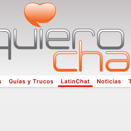
s
Guías y Trucos
LatinChat
Noticias