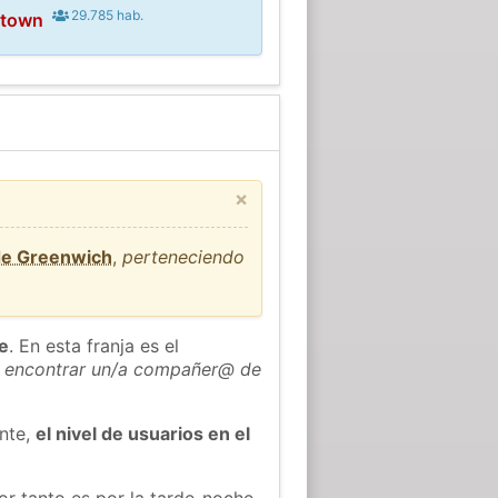
29.785 hab.
ttown
×
de Greenwich
,
perteneciendo
he
. En esta franja es el
 encontrar un/a compañer@ de
ente,
el nivel de usuarios en el
or tanto es por la tarde-noche