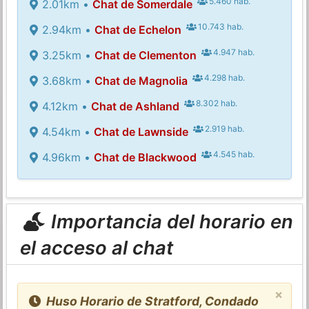
5.460 hab.
2.01km •
Chat de Somerdale
10.743 hab.
2.94km •
Chat de Echelon
4.947 hab.
3.25km •
Chat de Clementon
4.298 hab.
3.68km •
Chat de Magnolia
8.302 hab.
4.12km •
Chat de Ashland
2.919 hab.
4.54km •
Chat de Lawnside
4.545 hab.
4.96km •
Chat de Blackwood
Importancia del horario en
el acceso al chat
×
Huso Horario de Stratford, Condado