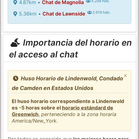
4.298 hab.
4.87km •
Chat de Magnolia
2.919 hab.
5.36km •
Chat de Lawnside
Importancia del horario en
el acceso al chat
×
Huso Horario de Lindenwold, Condado
de Camden en Estados Unidos
El huso horario correspondiente a Lindenwold
es -5 horas sobre el
horario estándard de
Greenwich
,
perteneciendo a la zona horaria
America/New_York
.
Por todos es conocido que
las mejores horas para