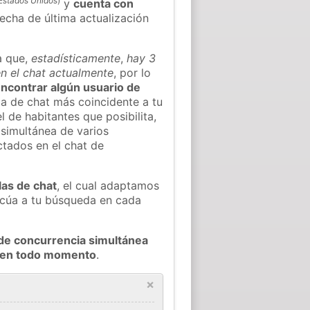
Estados Unidos
)
y
cuenta con
fecha de última actualización
a que,
estadísticamente
,
hay 3
n el chat actualmente
, por lo
 encontrar algún usuario de
a de chat más coincidente a tu
 de habitantes que posibilita,
 simultánea de varios
tados en el chat de
las de chat
, el cual adaptamos
decúa a tu búsqueda en cada
de concurrencia simultánea
y en todo momento
.
×