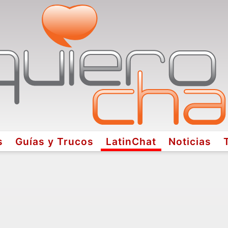
s
Guías y Trucos
LatinChat
Noticias