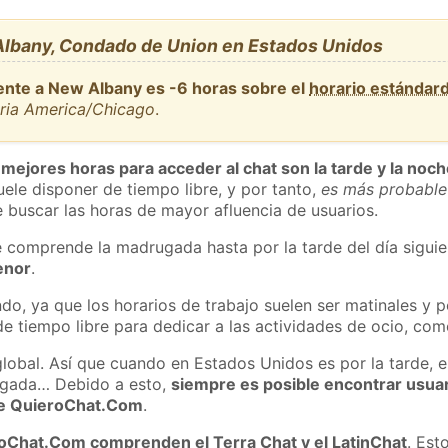
lbany, Condado de Union en Estados Unidos
ente a New Albany es -6 horas sobre el
horario estándar
aria America/Chicago
.
 mejores horas para acceder al chat son la tarde y la noc
ele disponer de tiempo libre, y por tanto,
es más probable
 buscar las horas de mayor afluencia de usuarios.
e comprende la madrugada hasta por la tarde del día sigui
enor
.
do, ya que los horarios de trabajo suelen ser matinales y p
e tiempo libre para dedicar a las actividades de ocio, como
global. Así que cuando en Estados Unidos es por la tarde, e
ugada… Debido a esto,
siempre es posible encontrar usua
 de QuieroChat.Com
.
roChat.Com comprenden el Terra Chat y el LatinChat
. Est