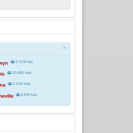
×
3.339 hab.
dwyn
35.680 hab.
lo
3.054 hab.
ona
8.816 hab.
eville