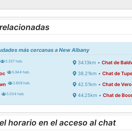
 relacionadas
ciudades más cercanas a New Albany
5.357 hab.
34.13km •
Chat de Bal
5.944 hab.
oc
38.21km •
Chat de Tupe
2.608 hab.
own
42.51km •
Chat de Ver
5.004 hab.
44.25km •
Chat de Boon
l horario en el acceso al chat