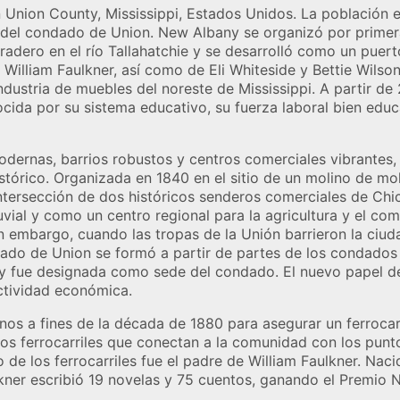
Union County, Mississippi, Estados Unidos. La población e
del condado de Union. New Albany se organizó por primera
adero en el río Tallahatchie y se desarrolló como un puerto
 William Faulkner, así como de Eli Whiteside y Bettie Wils
industria de muebles del noreste de Mississippi. A partir d
cida por su sistema educativo, su fuerza laboral bien educ
odernas, barrios robustos y centros comerciales vibrantes
stórico. Organizada en 1840 en el sitio de un molino de mo
 intersección de dos históricos senderos comerciales de Chi
vial y como un centro regional para la agricultura y el come
in embargo, cuando las tropas de la Unión barrieron la c
dado de Union se formó a partir de partes de los condados
y fue designada como sede del condado. El nuevo papel d
actividad económica.
nos a fines de la década de 1880 para asegurar un ferrocar
os ferrocarriles que conectan a la comunidad con los puntos
de los ferrocarriles fue el padre de William Faulkner. Nac
ulkner escribió 19 novelas y 75 cuentos, ganando el Premio 