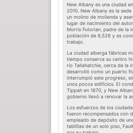
New Albany es una ciudad en 
2010. New Albany es la sede 
un molino de molienda y aserr
lugar de nacimiento del autor
Morris Futorian, padre de la 
población de 8,526 y es cono
trabajo.
La ciudad alberga fábricas m
tiempo conserva su centro hi
río Tallahatchie, cerca de la
desarrolló como un puerto flu
interrumpió este progreso, s
unos pocos edificios. El con
Tippah en 1870, y New Alban
gobierno llevó a renovar la 
Los esfuerzos de los ciudada
fueron recompensados ​​con d
empleado de depósito de uno 
tablillas de un solo piso, Fa
por su trabajo.