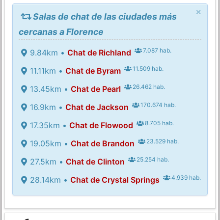
×
Salas de chat de las ciudades más
cercanas a Florence
7.087 hab.
9.84km •
Chat de Richland
11.509 hab.
11.11km •
Chat de Byram
26.462 hab.
13.45km •
Chat de Pearl
170.674 hab.
16.9km •
Chat de Jackson
8.705 hab.
17.35km •
Chat de Flowood
23.529 hab.
19.05km •
Chat de Brandon
25.254 hab.
27.5km •
Chat de Clinton
4.939 hab.
28.14km •
Chat de Crystal Springs