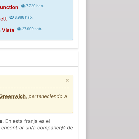
7.729 hab.
Junction
8.988 hab.
ett
27.999 hab.
a Vista
×
 Greenwich
,
perteneciendo a
he
. En esta franja es el
 encontrar un/a compañer@ de