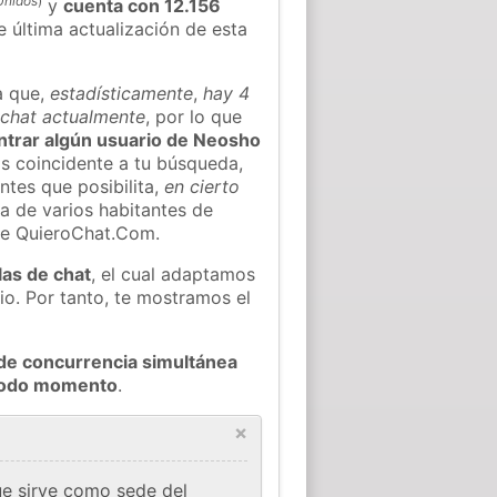
Unidos
)
y
cuenta con 12.156
e última actualización de esta
a que,
estadísticamente
,
hay 4
 chat actualmente
, por lo que
ontrar algún usuario de Neosho
s coincidente a tu búsqueda,
ntes que posibilita,
en cierto
ea de varios habitantes de
de QuieroChat.Com.
las de chat
, el cual adaptamos
io. Por tanto, te mostramos el
de concurrencia simultánea
 todo momento
.
×
e sirve como sede del