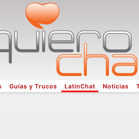
s
Guías y Trucos
LatinChat
Noticias