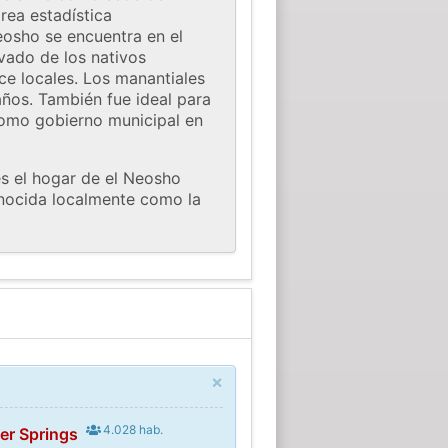
rea estadística
eosho se encuentra en el
vado de los nativos
lce locales. Los manantiales
años. También fue ideal para
como gobierno municipal en
s el hogar de el Neosho
onocida localmente como la
×
4.028 hab.
er Springs