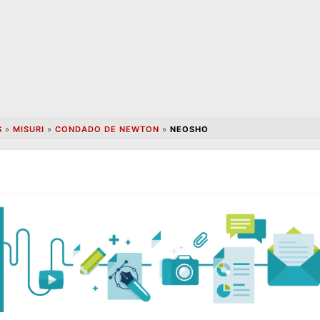
S
»
MISURI
»
CONDADO DE NEWTON
»
NEOSHO