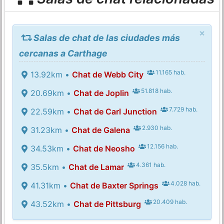
×
Salas de chat de las ciudades más
cercanas a Carthage
11.165 hab.
13.92km •
Chat de Webb City
51.818 hab.
20.69km •
Chat de Joplin
7.729 hab.
22.59km •
Chat de Carl Junction
2.930 hab.
31.23km •
Chat de Galena
12.156 hab.
34.53km •
Chat de Neosho
4.361 hab.
35.5km •
Chat de Lamar
4.028 hab.
41.31km •
Chat de Baxter Springs
20.409 hab.
43.52km •
Chat de Pittsburg