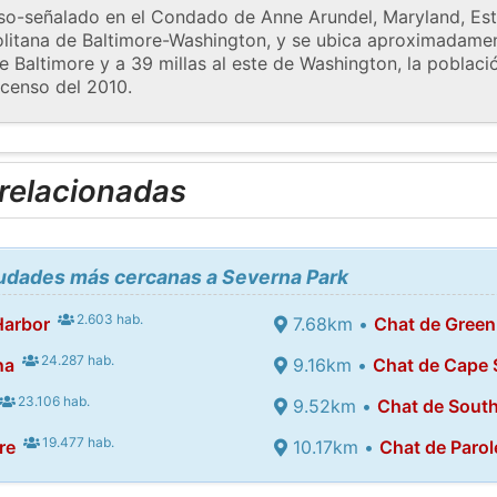
nso-señalado en el Condado de Anne Arundel, Maryland, Es
litana de Baltimore-Washington, y se ubica aproximadament
 de Baltimore y a 39 millas al este de Washington, la poblac
 censo del 2010.
 relacionadas
iudades más cercanas a Severna Park
2.603 hab.
Harbor
7.68km •
Chat de Gree
24.287 hab.
na
9.16km •
Chat de Cape S
23.106 hab.
9.52km •
Chat de Sout
19.477 hab.
re
10.17km •
Chat de Parol