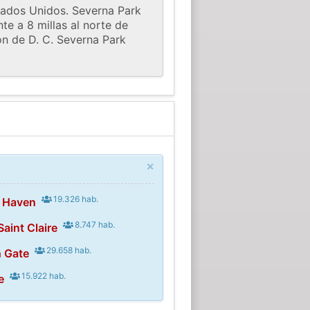
tados Unidos. Severna Park
e a 8 millas al norte de
ión de D. C. Severna Park
×
19.326 hab.
n Haven
8.747 hab.
aint Claire
29.658 hab.
h Gate
15.922 hab.
e