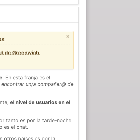
×
os
rd de Greenwich
,
he
. En esta franja es el
 encontrar un/a compañer@ de
ente,
el nivel de usuarios en el
or tanto es por la tarde-noche
 es el chat.
n otros países es por la