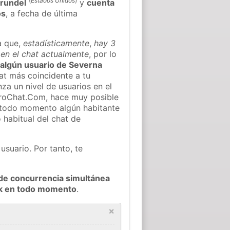
(
Estados Unidos
)
rundel
y
cuenta
os
, a fecha de última
a que,
estadísticamente
,
hay 3
 en el chat actualmente
, por lo
r algún usuario de Severna
at más coincidente a tu
za un nivel de usuarios en el
ieroChat.Com, hace muy posible
 todo momento algún habitante
 habitual del chat de
usuario. Por tanto, te
de concurrencia simultánea
rk en todo momento
.
×