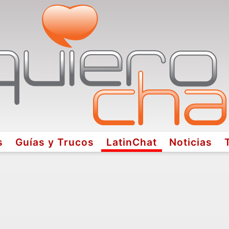
s
Guías y Trucos
LatinChat
Noticias