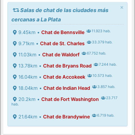
×
Salas de chat de las ciudades más
cercanas a La Plata
11.923 hab.
9.45km •
Chat de Bennsville
33.379 hab.
9.71km •
Chat de St. Charles
67.752 hab.
11.03km •
Chat de Waldorf
7.244 hab.
13.78km •
Chat de Bryans Road
10.573 hab.
16.04km •
Chat de Accokeek
3.857 hab.
18.04km •
Chat de Indian Head
23.717
20.2km •
Chat de Fort Washington
hab.
6.719 hab.
21.64km •
Chat de Brandywine