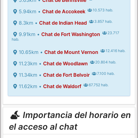
10.573 hab.
5.94km •
Chat de Accokeek
3.857 hab.
8.3km •
Chat de Indian Head
23.717
9.91km •
Chat de Fort Washington
hab.
12.416 hab.
10.65km •
Chat de Mount Vernon
20.804 hab.
11.23km •
Chat de Woodlawn
7.100 hab.
11.34km •
Chat de Fort Belvoir
67.752 hab.
11.62km •
Chat de Waldorf
Importancia del horario en
el acceso al chat