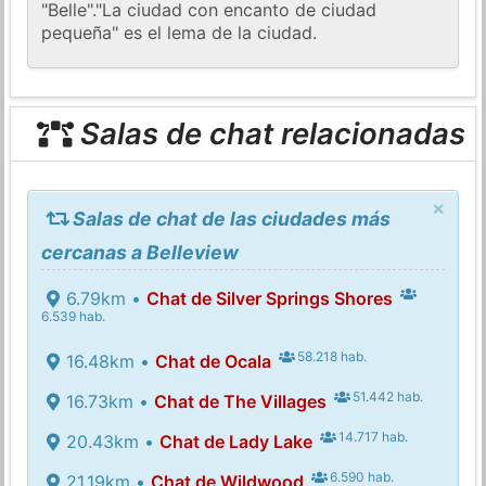
"Belle"."La ciudad con encanto de ciudad
pequeña" es el lema de la ciudad.
Salas de chat relacionadas
×
Salas de chat de las ciudades más
cercanas a Belleview
6.79km •
Chat de Silver Springs Shores
6.539 hab.
58.218 hab.
16.48km •
Chat de Ocala
51.442 hab.
16.73km •
Chat de The Villages
14.717 hab.
20.43km •
Chat de Lady Lake
6.590 hab.
21.19km •
Chat de Wildwood