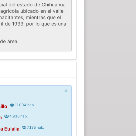
icial del estado de Chihuahua
agrícola ubicado en el valle
habitantes, mientras que el
il de 1933, por lo que es una
de área.
×
11.004 hab.
illo
4.938 hab.
a
7.135 hab.
a Eulalia