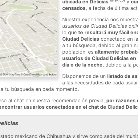
(
México
)
ubicada en Delicias
y
cu
censados
, a fecha de última ac
Nuestra experiencia nos muestr
usuarios de Ciudad Delicias onli
lo que
te resultará muy fácil e
Ciudad Delicias
conectado en la
a tu búsqueda, debido al gran n
población, es
altamente probabl
usuarios de Ciudad Delicias en 
día o de la noche
, debido a la 
Disponemos de un
listado de sa
a las necesidades de cada usuar
a a tu búsqueda en cada momento.
eso al chat en nuestra recomendación previa,
por razones 
encontrar usuarios conectados en el chat de Ciudad Del
elicias
l estado mexicano de Chihuahua y sirve como sede del muni