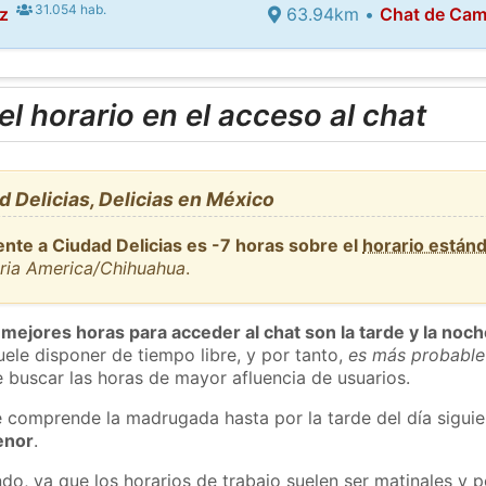
31.054 hab.
z
63.94km •
Chat de Ca
l horario en el acceso al chat
 Delicias, Delicias en México
ente a Ciudad Delicias es -7 horas sobre el
horario están
aria America/Chihuahua
.
 mejores horas para acceder al chat son la tarde y la noc
ele disponer de tiempo libre, y por tanto,
es más probable
 buscar las horas de mayor afluencia de usuarios.
e comprende la madrugada hasta por la tarde del día sigui
enor
.
do, ya que los horarios de trabajo suelen ser matinales y p