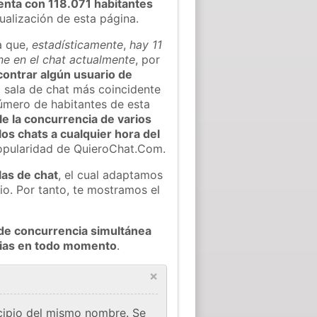
enta con 118.071 habitantes
tualización de esta página.
a que,
estadísticamente
,
hay 11
ne en el chat actualmente
, por
ncontrar algún usuario de
 sala de chat más coincidente
úmero de habitantes de esta
e la concurrencia de varios
los chats a cualquier hora del
popularidad de QuieroChat.Com.
las de chat
, el cual adaptamos
io. Por tanto, te mostramos el
de concurrencia simultánea
icias en todo momento
.
×
cipio del mismo nombre. Se