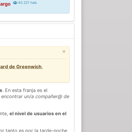
40.221 hab.
margo
×
dard de Greenwich
,
he
. En esta franja es el
 encontrar un/a compañer@ de
ente,
el nivel de usuarios en el
or tanto es por la tarde-noche