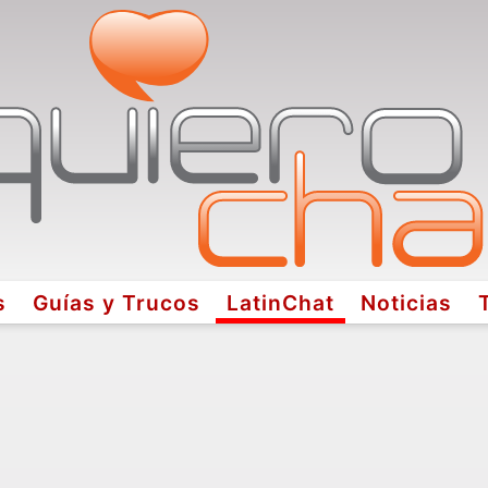
s
Guías y Trucos
LatinChat
Noticias